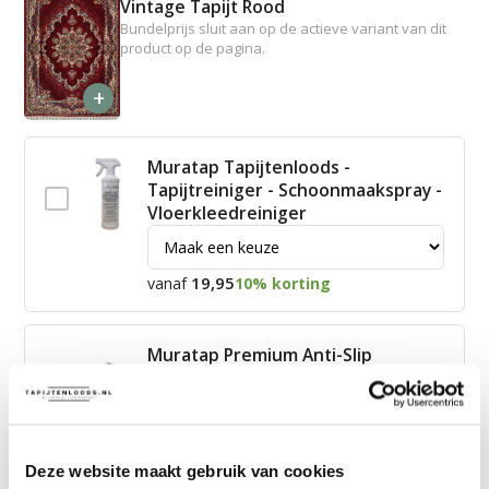
Vintage Tapijt Rood
Bundelprijs sluit aan op de actieve variant van dit
product op de pagina.
+
Muratap Tapijtenloods -
Tapijtreiniger - Schoonmaakspray -
Vloerkleedreiniger
19,95
vanaf
10% korting
Muratap Premium Anti-Slip
Ondertapijt – Geschikt voor Alle
Vloeren – 100% Polyester
15,00
vanaf
10% korting
Deze website maakt gebruik van cookies