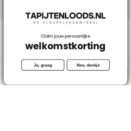
Klantenservice
Claim jouw persoonlijke
welkomstkorting
Mijn account
Ja, graag
Nee, dankje
Categorieën
-
+
Toevoegen aan winkelwagen
Contact
© Copyright 2026 - Tapijtenloods.nl