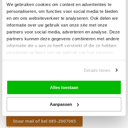
We gebruiken cookies om content en advertenties te
personaliseren, om functies voor social media te bieden
James Vloerkleed Schoonmaakset
en om ons websiteverkeer te analyseren. Ook delen we
| Complete Reinigingsset voor
informatie over uw gebruik van onze site met onze
Tapijt
partners voor social media, adverteren en analyse. Deze
partners kunnen deze gegevens combineren met andere
—
vanaf
10% korting
informatie die u aan ze heeft verstrekt of die ze hebben
verzameld op basis van uw gebruik van hun services.
89,95
Bundelkorting:
Details tonen
Vink producten om toe te voegen
Alles toestaan
Heb je een vraag over dit product?
Aanpassen
Onze medewerker helpt je graag het juiste product te
vinden.
Stuur mail of bel 085-2007065