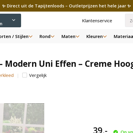
✨ Direct uit de Tapijtenloods – Outletprijzen het hele jaar ✨
Klantenservice
ën
rten / Stijlen
Rond
Maten
Kleuren
Materiaa
– Modern Uni Effen – Creme Hoog
erkleed
Vergelijk
39,-
Op vo