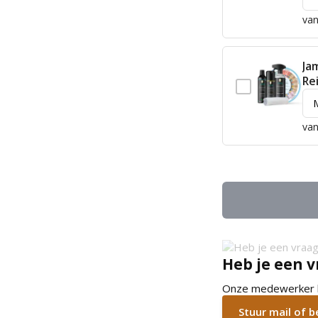
van
Ja
Re
van
Heb je een v
Onze medewerker he
Stuur mail of 