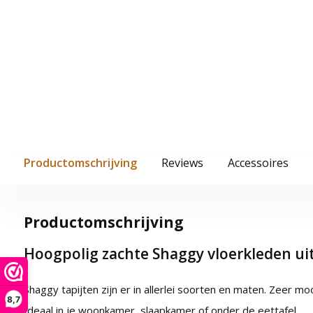
Productomschrijving
Reviews
Accessoires
Productomschrijving
Hoogpolig zachte Shaggy vloerkleden uit 
Shaggy tapijten zijn er in allerlei soorten en maten. Zeer m
8,7
Ideaal in je woonkamer, slaapkamer of onder de eettafel.