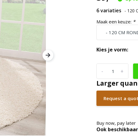
6 variaties
- 120
Maak een keuze:
*
Kies je vorm:
-
+
Larger quan
Request a quo
Buy now, pay later
Ook beschikbaar 