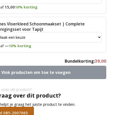
15,00
af
10% korting
mes Vloerkleed Schoonmaakset | Complete
inigingsset voor Tapijt
—
af
10% korting
39,00
Bundelkorting:
Vink producten om toe te voegen
raag over dit product?
lpt je graag het juiste product te vinden.
bel 085-2007065