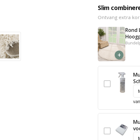
Slim combiner
Ontvang extra kor
Rond 
Hoogp
Bundelp
+
Mu
Sc
van
Mu
vo