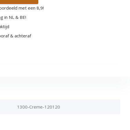
oordeeld met een 8,9!
g in NL & BE!
ktijd
vooraf & achteraf
1300-Creme-120120