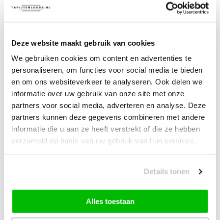
15,00
vanaf
10% korting
James Vloerkleed Schoonmaakset
Deze website maakt gebruik van cookies
| Complete Reinigingsset voor
We gebruiken cookies om content en advertenties te
Tapijt
personaliseren, om functies voor social media te bieden
en om ons websiteverkeer te analyseren. Ook delen we
—
vanaf
10% korting
informatie over uw gebruik van onze site met onze
partners voor social media, adverteren en analyse. Deze
partners kunnen deze gegevens combineren met andere
Muratap Samba Fluffy Badmat
informatie die u aan ze heeft verstrekt of die ze hebben
Wasbaar & Anti-slip Beige
verzameld op basis van uw gebruik van hun services.
14,90
vanaf
10% korting
Details tonen
25,00
Bundelkorting:
29,95
Alles toestaan
Je bespaart
4,95