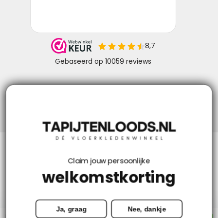
Niks missen? Volg ons!
Klantenservice
Claim jouw persoonlijke
welkomstkorting
Mijn account
Ja, graag
Nee, dankje
Categorieën