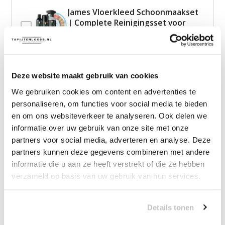
James Vloerkleed Schoonmaakset
| Complete Reinigingsset voor
Tapijt
—
vanaf
10% korting
Deze website maakt gebruik van cookies
We gebruiken cookies om content en advertenties te
39,00
Bundelkorting:
49,95
personaliseren, om functies voor social media te bieden
Je bespaart
10,95
en om ons websiteverkeer te analyseren. Ook delen we
informatie over uw gebruik van onze site met onze
Vink producten om toe te voegen
partners voor social media, adverteren en analyse. Deze
partners kunnen deze gegevens combineren met andere
informatie die u aan ze heeft verstrekt of die ze hebben
Heb je een vraag over dit product?
verzameld op basis van uw gebruik van hun services.
Onze medewerker helpt je graag het juiste product te
vinden.
Details tonen
Stuur mail of bel 085-2007065