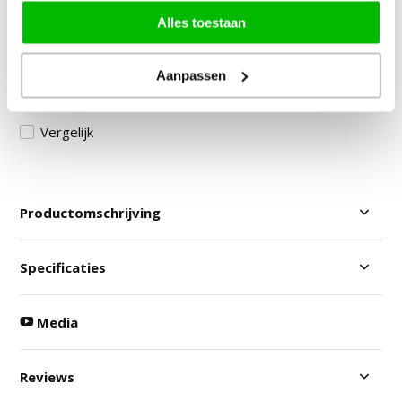
Door klanten beoordeeld met een 8,9!
Alles toestaan
Gratis Verzending in NL & BE!
30 Dagen Bedenktijd
Aanpassen
Veilig betalen: vooraf & achteraf
Vergelijk
Productomschrijving
Specificaties
Media
Reviews