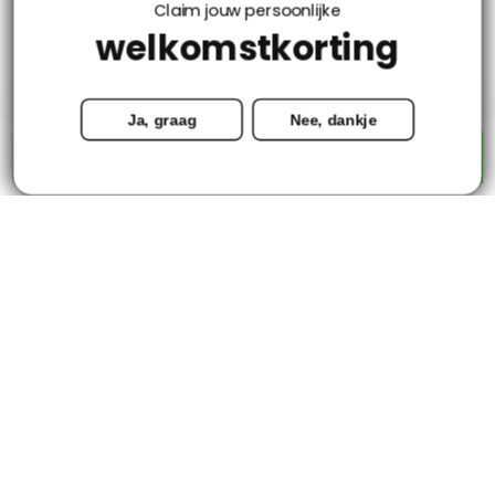
Claim jouw persoonlijke
welkomstkorting
Mijn account
Ja, graag
Nee, dankje
Categorieën
-
+
Toevoegen aan winkelwagen
Contact
© Copyright 2026 - Tapijtenloods.nl
Goedkope vloerkleden in alle soorten en maten
8,8
-
2800+ Reviews