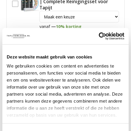
| Complete Reinigingsset voor
Tapijt
—
vanaf
10% korting
Muratap Samba Fluffy Badmat
Wasbaar & Anti-slip Beige
Deze website maakt gebruik van cookies
We gebruiken cookies om content en advertenties te
14,90
vanaf
10% korting
personaliseren, om functies voor social media te bieden
en om ons websiteverkeer te analyseren. Ook delen we
informatie over uw gebruik van onze site met onze
29,00
Bundelkorting:
partners voor social media, adverteren en analyse. Deze
Vink producten om toe te voegen
partners kunnen deze gegevens combineren met andere
informatie die u aan ze heeft verstrekt of die ze hebben
verzameld op basis van uw gebruik van hun services.
Heb je een vraag over dit product?