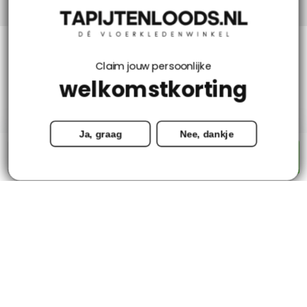
Klantenservice
Claim jouw persoonlijke
welkomstkorting
Mijn account
Ja, graag
Nee, dankje
Categorieën
-
+
Toevoegen aan winkelwagen
Contact
© Copyright 2026 - Tapijtenloods.nl
Goedkope vloerkleden in alle soorten en maten
8,8
-