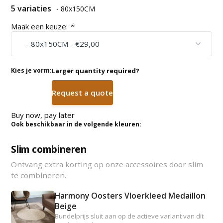
5 variaties
- 80x150CM
Maak een keuze:
*
Kies je vorm:
Larger quantity required?
Request a quote
Buy now, pay later
Ook beschikbaar in de volgende kleuren:
Slim combineren
Ontvang extra korting op onze accessoires door slim
te combineren.
Harmony Oosters Vloerkleed Medaillon
Beige
Bundelprijs sluit aan op de actieve variant van dit