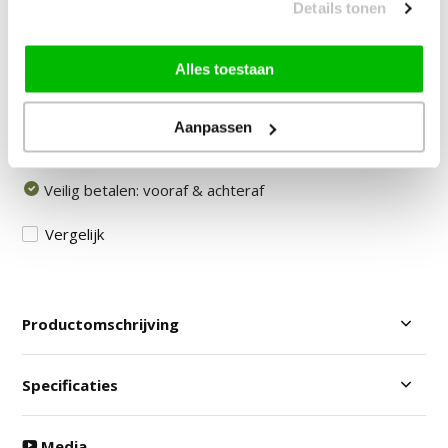
Details tonen
Onze medewerker helpt je graag het juiste product te
vinden.
Stuur mail of bel 085-2007065
Alles toestaan
Door klanten beoordeeld met een 8,9!
Gratis Verzending in NL & BE!
Aanpassen
30 Dagen Bedenktijd
Veilig betalen: vooraf & achteraf
Vergelijk
Productomschrijving
Specificaties
Media