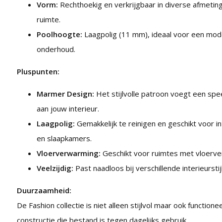
Vorm:
Rechthoekig en verkrijgbaar in diverse afmeting
ruimte.
Poolhoogte:
Laagpolig (11 mm), ideaal voor een mod
onderhoud.
Pluspunten:
Marmer Design:
Het stijlvolle patroon voegt een spe
aan jouw interieur.
Laagpolig:
Gemakkelijk te reinigen en geschikt voor i
en slaapkamers.
Vloerverwarming:
Geschikt voor ruimtes met vloerve
Veelzijdig:
Past naadloos bij verschillende interieurstij
Duurzaamheid:
De Fashion collectie is niet alleen stijlvol maar ook functio
constructie die bestand is tegen dagelijks gebruik.