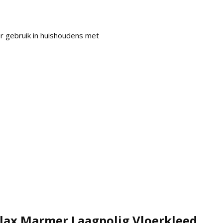
oor gebruik in huishoudens met
lax Marmer Laagpolig Vloerkleed