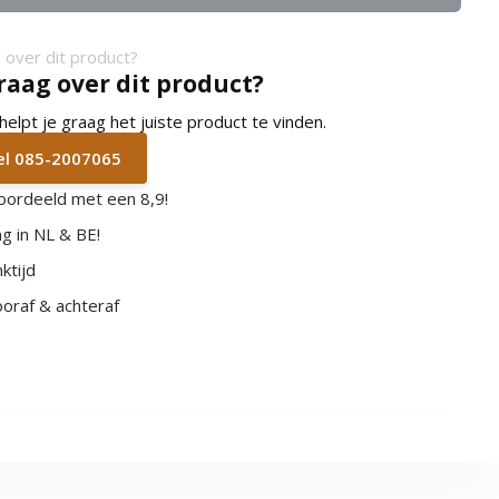
raag over dit product?
lpt je graag het juiste product te vinden.
bel 085-2007065
oordeeld met een 8,9!
g in NL & BE!
ktijd
vooraf & achteraf