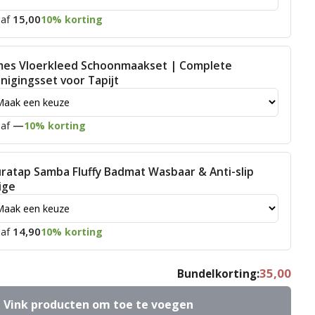
15,00
af
10% korting
mes Vloerkleed Schoonmaakset | Complete
inigingsset voor Tapijt
—
af
10% korting
ratap Samba Fluffy Badmat Wasbaar & Anti-slip
ige
14,90
af
10% korting
35,00
Bundelkorting:
Vink producten om toe te voegen