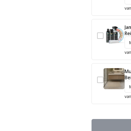
van
Ja
Re
van
Mu
Be
van