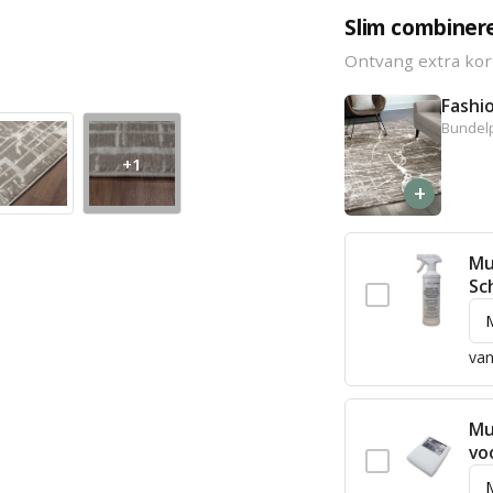
Slim combiner
Ontvang extra kor
Fashi
Bundelp
+1
+
Mu
Sc
van
Mu
vo