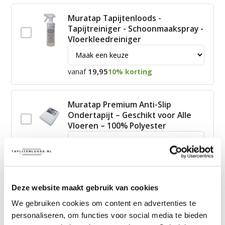
Muratap Tapijtenloods -
Tapijtreiniger - Schoonmaakspray -
Vloerkleedreiniger
19,95
vanaf
10% korting
Muratap Premium Anti-Slip
Ondertapijt – Geschikt voor Alle
Vloeren – 100% Polyester
15,00
vanaf
10% korting
Deze website maakt gebruik van cookies
James Vloerkleed Schoonmaakset
| Complete Reinigingsset voor
We gebruiken cookies om content en advertenties te
Tapijt
personaliseren, om functies voor social media te bieden