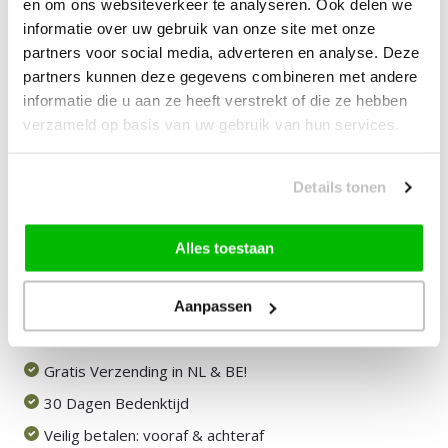
en om ons websiteverkeer te analyseren. Ook delen we
informatie over uw gebruik van onze site met onze
—
vanaf
10% korting
partners voor social media, adverteren en analyse. Deze
partners kunnen deze gegevens combineren met andere
29,00
Bundelkorting:
informatie die u aan ze heeft verstrekt of die ze hebben
verzameld op basis van uw gebruik van hun services.
Vink producten om toe te voegen
Details tonen
Heb je een vraag over dit product?
Alles toestaan
Onze medewerker helpt je graag het juiste product te
vinden.
Stuur mail of bel 085-2007065
Aanpassen
Door klanten beoordeeld met een 8,9!
Gratis Verzending in NL & BE!
30 Dagen Bedenktijd
Veilig betalen: vooraf & achteraf