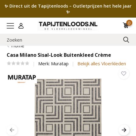
✨ Direct uit de Tapijtenloods – Outletprijzen het hele jaar
✨
0
Home
Casa Milano Sisal-Look Buitenkleed Crème
Merk:
Muratap
Bekijk alles Vloerkleden