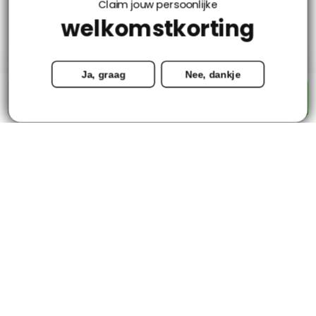
Claim jouw persoonlijke
welkomstkorting
Mijn account
Ja, graag
Nee, dankje
Categorieën
-
+
Toevoegen aan winkelwagen
Contact
© Copyright 2026 - Tapijtenloods.nl
Goedkope vloerkleden in alle soorten en maten
8,8
-
2800+ Reviews