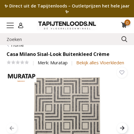
✨ Direct uit de Tapijtenloods – Outletprijzen het hele jaar
✨
0
Home
Casa Milano Sisal-Look Buitenkleed Crème
Merk:
Muratap
Bekijk alles Vloerkleden