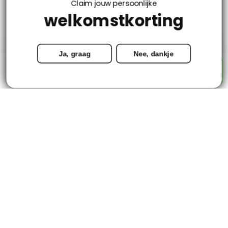
Claim jouw persoonlijke
welkomstkorting
Mijn account
Ja, graag
Nee, dankje
Categorieën
-
+
Toevoegen aan winkelwagen
Contact
© Copyright 2026 - Tapijtenloods.nl
Goedkope vloerkleden in alle soorten en maten
8,8
-
2800+ Reviews