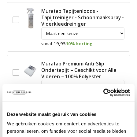
Muratap Tapijtenloods -
Tapijtreiniger - Schoonmaakspray -
Vloerkleedreiniger
19,95
vanaf
10% korting
Muratap Premium Anti-Slip
Ondertapijt – Geschikt voor Alle
Vloeren – 100% Polyester
15,00
vanaf
10% korting
Deze website maakt gebruik van cookies
James Vloerkleed Schoonmaakset
| Complete Reinigingsset voor
We gebruiken cookies om content en advertenties te
Tapijt
personaliseren, om functies voor social media te bieden