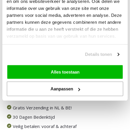
en om ons websiteverkeer te analyseren. Ook delen we
informatie over uw gebruik van onze site met onze
—
vanaf
10% korting
partners voor social media, adverteren en analyse. Deze
partners kunnen deze gegevens combineren met andere
29,00
Bundelkorting:
informatie die u aan ze heeft verstrekt of die ze hebben
verzameld op basis van uw gebruik van hun services.
Vink producten om toe te voegen
Details tonen
Heb je een vraag over dit product?
Alles toestaan
Onze medewerker helpt je graag het juiste product te
vinden.
Stuur mail of bel 085-2007065
Aanpassen
Door klanten beoordeeld met een 8,9!
Gratis Verzending in NL & BE!
30 Dagen Bedenktijd
Veilig betalen: vooraf & achteraf