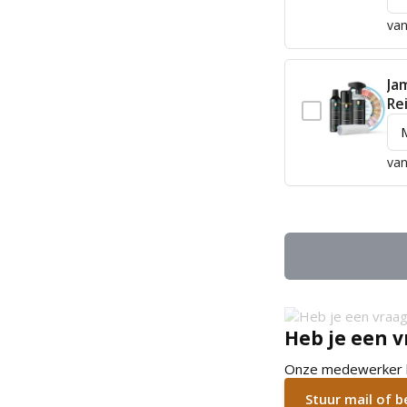
van
Ja
Re
van
Heb je een v
Onze medewerker he
Stuur mail of 