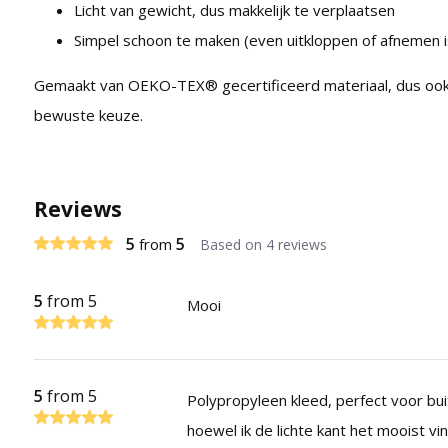
Licht van gewicht, dus makkelijk te verplaatsen
Simpel schoon te maken (even uitkloppen of afnemen i
Gemaakt van OEKO-TEX® gecertificeerd materiaal, dus ook
bewuste keuze.
Reviews
5
5
from
Based on 4 reviews
5
from 5
Mooi
5
from 5
Polypropyleen kleed, perfect voor buit
hoewel ik de lichte kant het mooist vin