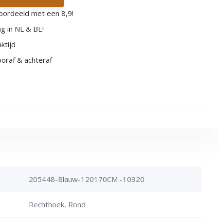
oordeeld met een 8,9!
g in NL & BE!
ktijd
vooraf & achteraf
205448-Blauw-120170CM -10320
Rechthoek, Rond