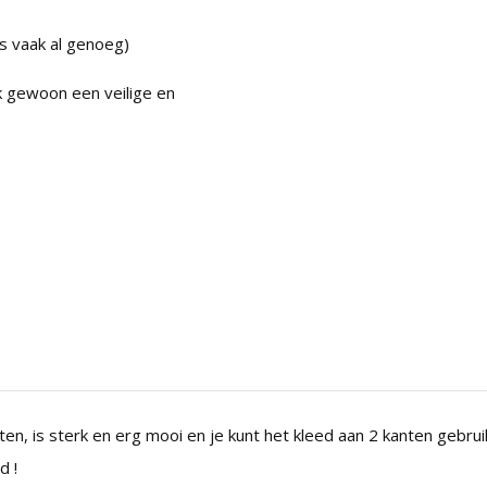
s vaak al genoeg)
 gewoon een veilige en
en, is sterk en erg mooi en je kunt het kleed aan 2 kanten gebrui
d !