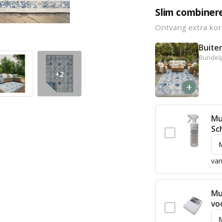
Slim combiner
Ontvang extra kor
Buite
Bundelp
+2
+
Mu
Sc
van
Mu
vo