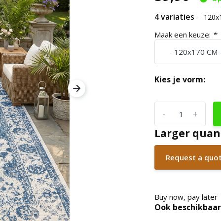
4 variaties
- 120
Maak een keuze:
*
Kies je vorm:
-
+
Larger quan
Request a quo
Buy now, pay later
Ook beschikbaar 