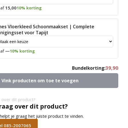
15,00
af
10% korting
mes Vloerkleed Schoonmaakset | Complete
inigingsset voor Tapijt
—
af
10% korting
39,90
Bundelkorting:
Vink producten om toe te voegen
raag over dit product?
lpt je graag het juiste product te vinden.
bel 085-2007065