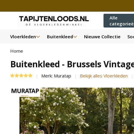
Alle
categorie
Vloerkleden
Buitenkleed
Nieuwe Collectie
Soo
Home
Buitenkleed - Brussels Vinta
Merk:
Muratap
Bekijk alles Vloerkleden