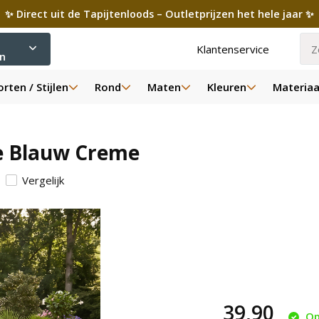
✨ Direct uit de Tapijtenloods – Outletprijzen het hele jaar ✨
Klantenservice
ën
rten / Stijlen
Rond
Maten
Kleuren
Materiaa
ge Blauw Creme
Vergelijk
39,90
Op