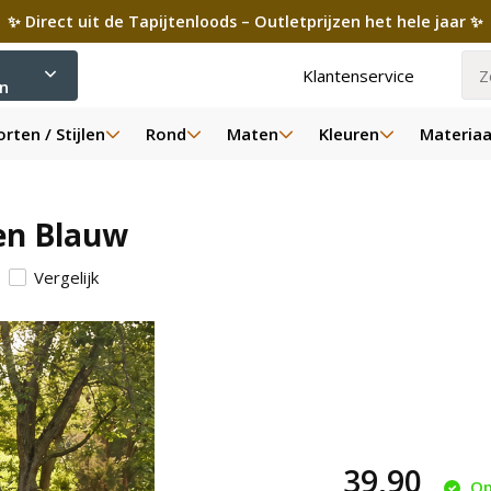
✨ Direct uit de Tapijtenloods – Outletprijzen het hele jaar ✨
Klantenservice
ën
rten / Stijlen
Rond
Maten
Kleuren
Materiaa
fen Blauw
Vergelijk
39,90
Op