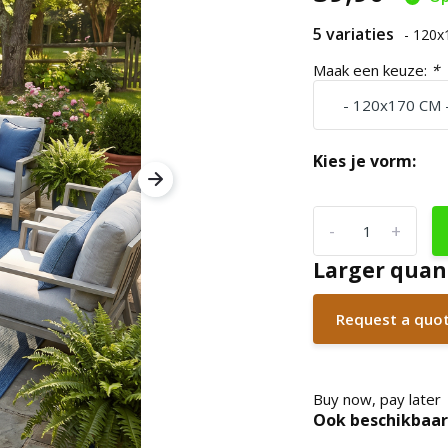
5 variaties
- 120
Maak een keuze:
*
Kies je vorm:
-
+
Larger quan
Request a quo
Buy now, pay later
Ook beschikbaar 