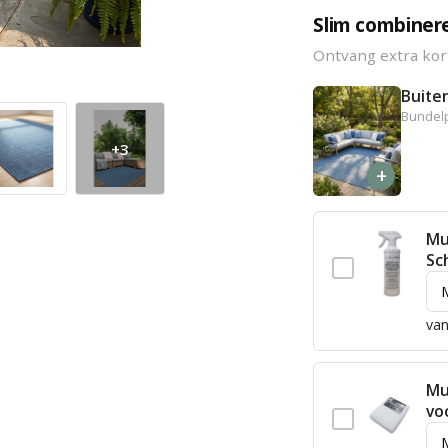
Slim combiner
Ontvang extra kor
Buiten
Bundelp
+3
+
Mu
Sc
van
Mu
vo