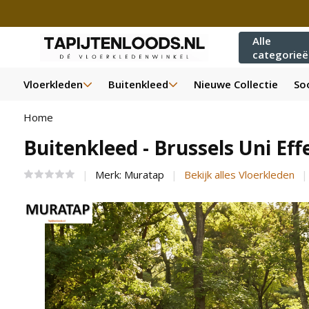
Alle
categorie
Vloerkleden
Buitenkleed
Nieuwe Collectie
Soo
Home
Buitenkleed - Brussels Uni Ef
Merk:
Muratap
Bekijk alles Vloerkleden