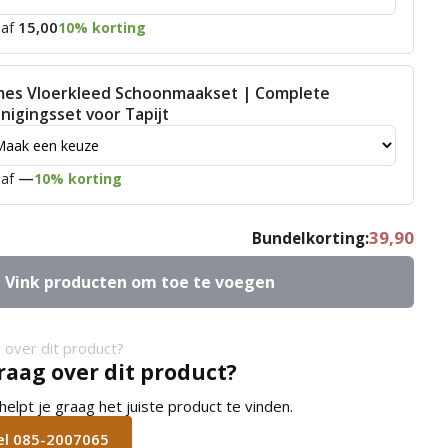
15,00
af
10% korting
mes Vloerkleed Schoonmaakset | Complete
inigingsset voor Tapijt
—
af
10% korting
39,90
Bundelkorting:
Vink producten om toe te voegen
raag over dit product?
lpt je graag het juiste product te vinden.
bel 085-2007065