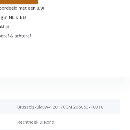
oordeeld met een 8,9!
g in NL & BE!
ktijd
vooraf & achteraf
Brussels-Blauw-120170CM 205053-10310
Rechthoek & Rond