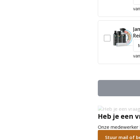
van
Ja
Re
van
Heb je een v
Onze medewerker he
Stuur mail of 