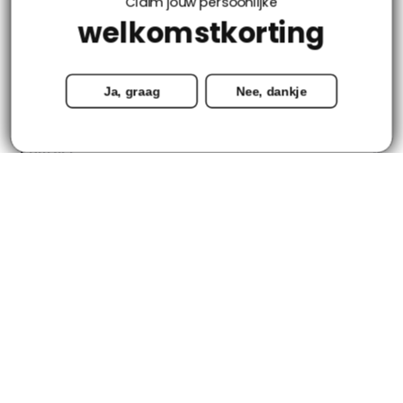
Claim jouw persoonlijke
welkomstkorting
Mijn account
Ja, graag
Nee, dankje
Categorieën
Contact
© Copyright 2026 - Tapijtenloods.nl
Goedkope vloerkleden in alle soorten en maten
8,8
-
2800+ Reviews