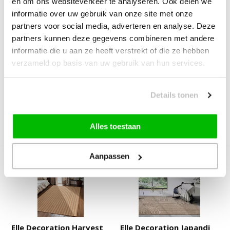
en om ons websiteverkeer te analyseren. Ook delen we
informatie over uw gebruik van onze site met onze
partners voor social media, adverteren en analyse. Deze
Elle Decoration Saveh
Elle Decoration Delhi Wol
partners kunnen deze gegevens combineren met andere
Laagpolig Vloerkle...
Hand-made Vloe...
informatie die u aan ze heeft verstrekt of die ze hebben
Deliverytime
Deliverytime
verzameld op basis van uw gebruik van hun services.
Op voorraad
Op voorraad
29,90
27,90
39,90
34,90
Details tonen
Alles toestaan
Vergelijk
Vergelijk
Aanpassen
Elle Decoration Harvest
Elle Decoration Japandi