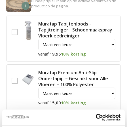
Bundelprijs sluit aan op de actieve variant van dit
+
product op de pagina.
Muratap Tapijtenloods -
Tapijtreiniger - Schoonmaakspray -
Vloerkleedreiniger
19,95
vanaf
10% korting
Muratap Premium Anti-Slip
Ondertapijt – Geschikt voor Alle
Vloeren – 100% Polyester
15,00
vanaf
10% korting
James Vloerkleed Schoonmaakset