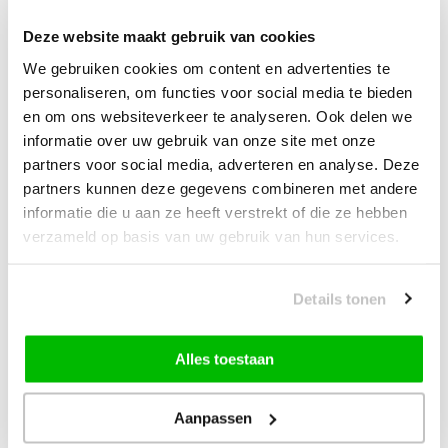
| Complete Reinigingsset voor
Tapijt
Deze website maakt gebruik van cookies
We gebruiken cookies om content en advertenties te
—
vanaf
10% korting
personaliseren, om functies voor social media te bieden
en om ons websiteverkeer te analyseren. Ook delen we
informatie over uw gebruik van onze site met onze
Muratap Samba Fluffy Badmat
partners voor social media, adverteren en analyse. Deze
Wasbaar & Anti-slip Beige
partners kunnen deze gegevens combineren met andere
informatie die u aan ze heeft verstrekt of die ze hebben
14,90
verzameld op basis van uw gebruik van hun services.
vanaf
10% korting
49,00
Bundelkorting:
59,95
Details tonen
Je bespaart
10,95
Alles toestaan
Vink producten om toe te voegen
Aanpassen