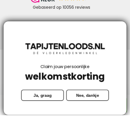
Niks missen? Volg ons!
Klantenservice
Claim jouw persoonlijke
welkomstkorting
Mijn account
Ja, graag
Nee, dankje
Categorieën
-
+
Toevoegen aan winkelwagen
Contact